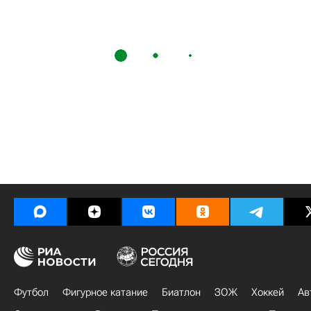
Футбол
Фигурное катание
Биатлон
ЗОЖ
Хоккей
Ав