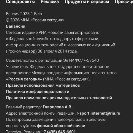
Спецпроекты
Реклама
Продукты и сервисы
Пресс-ц
Версия 2023.1 Beta
© 2026 МИА «Россия сегодня»
Вакансии
Сетевое издание РИА Новости зарегистрировано
в Федеральной службе по надзору в сфере связи,
информационных технологий и массовых коммуникаций
(Роскомнадзор) 08 апреля 2014 года.
Свидетельство о регистрации Эл № ФС77-57640
Учредитель: Федеральное государственное унитарное
предприятие Международное информационное агентство
«Россия сегодня»
(МИА «Россия сегодня»).
Правила использования материалов
Политика конфиденциальности
Правила применения рекомендательных технологий
Главный редактор:
Гаврилова А.В.
Адрес электронной почты Редакции:
r-sport.internet@ria.ru
По вопросам размещения пресс-релизов и рекламы
воспользуйтесь
формой обратной связи
Телефон Редакции:
7 (495) 645-6601