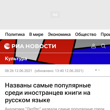
Политика
В мире
Экономика
Общество
Про
Культура
08:26 12.06.2021
(обновлено: 13:40 12.06.2021)
Названы самые популярные
среди иностранцев книги на
русском языке
Аналитики "ЛитРес" назвали самые популярные среди