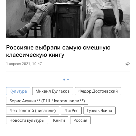
Россияне выбрали самую смешную
классическую книгу
1 апреля 2021, 10:47
Культура
Михаил Булгаков
Федор Достоевский
Борис Акунин** (Г.Ш. Чхартишвили**)
Лев Толстой (писатель)
ЛитРес
Гузель Яхина
Новости культуры
Книги
Россия