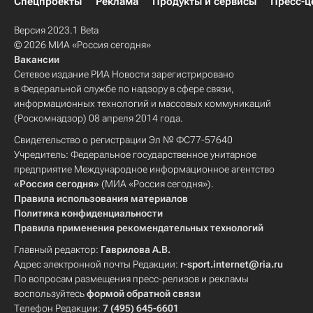
Спецпроекты
Реклама
Продукты и сервисы
Пресс-ц
Версия 2023.1 Beta
© 2026 МИА «Россия сегодня»
Вакансии
Сетевое издание РИА Новости зарегистрировано
в Федеральной службе по надзору в сфере связи,
информационных технологий и массовых коммуникаций
(Роскомнадзор) 08 апреля 2014 года.
Свидетельство о регистрации Эл № ФС77-57640
Учредитель: Федеральное государственное унитарное
предприятие Международное информационное агентство
«Россия сегодня»
(МИА «Россия сегодня»).
Правила использования материалов
Политика конфиденциальности
Правила применения рекомендательных технологий
Главный редактор:
Гаврилова А.В.
Адрес электронной почты Редакции:
r-sport.internet@ria.ru
По вопросам размещения пресс-релизов и рекламы
воспользуйтесь
формой обратной связи
Телефон Редакции:
7 (495) 645-6601