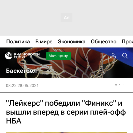
Политика
В мире
Экономика
Общество
Про
Матч-центр
Баскетбол
08:22 28.05.2021
"Лейкерс" победили "Финикс" и
вышли вперед в серии плей-офф
НБА