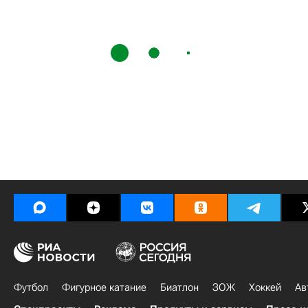
Футбол
Фигурное катание
Биатлон
ЗОЖ
Хоккей
Ав