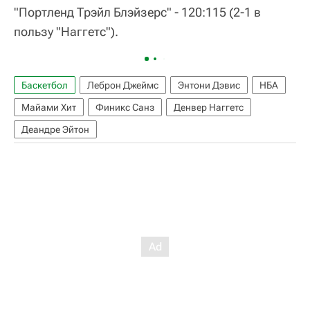
"Портленд Трэйл Блэйзерс" - 120:115 (2-1 в
пользу "Наггетс").
Баскетбол
Леброн Джеймс
Энтони Дэвис
НБА
Майами Хит
Финикс Санз
Денвер Наггетс
Деандре Эйтон