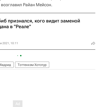
 возглавил Райан Мейсон.
биб признался, кого видит заменой
ана в "Реале"
я 2021, 10:11
Мадрид
Тоттенхэм Хотспур