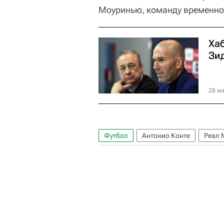
Моуринью, команду временно
Ха
Зид
28 ма
Футбол
Антонио Конте
Реал 