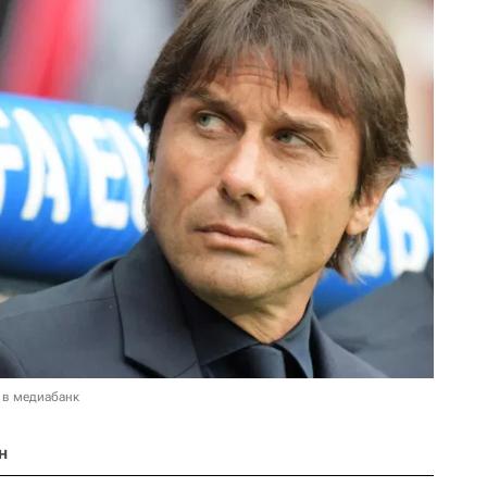
 в медиабанк
н