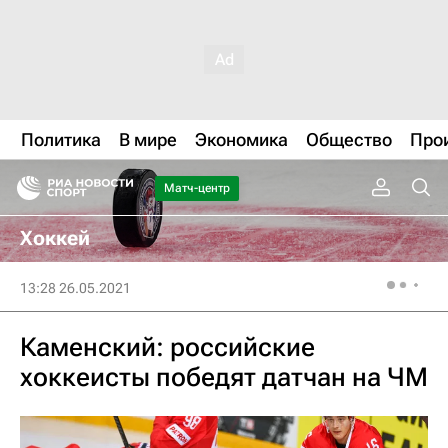
Политика
В мире
Экономика
Общество
Про
Матч-центр
Хоккей
13:28 26.05.2021
Каменский: российские
хоккеисты победят датчан на ЧМ