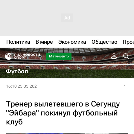
Политика
В мире
Экономика
Общество
Про
Матч-центр
Футбол
16:10 25.05.2021
Тренер вылетевшего в Сегунду
"Эйбара" покинул футбольный
клуб