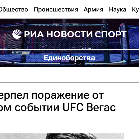
Общество
Происшествия
Армия
Наука
Ку
Единоборства
ерпел поражение от
ом событии UFC Вегас