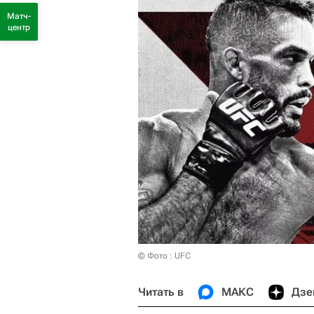
Матч-
центр
© Фото : UFC
Читать в
МАКС
Дзе