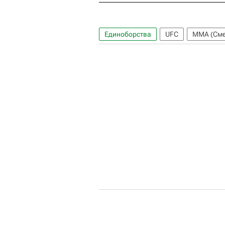
Единоборства
UFC
ММА (Сме