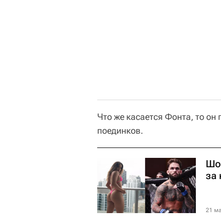
Что же касается Фонта, то он
поединков.
Шо
за 
21 ма