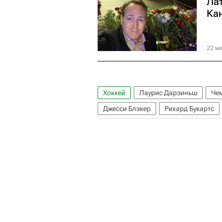
Ла
Ка
22 ма
Хоккей
Лаурис Дарзиньш
Че
Джесси Блэкер
Рихард Букартс