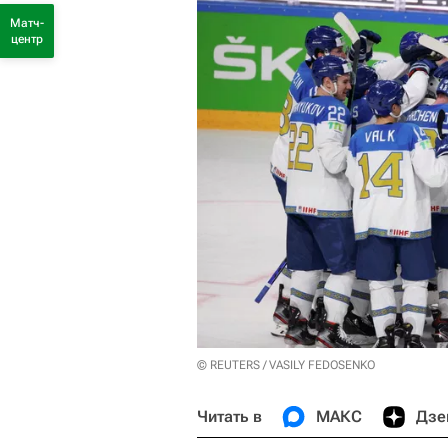
Матч-
центр
© REUTERS / VASILY FEDOSENKO
Читать в
МАКС
Дзе