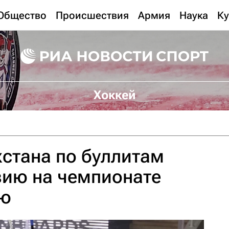
Общество
Происшествия
Армия
Наука
Ку
Хоккей
стана по буллитам
вию на чемпионате
ею