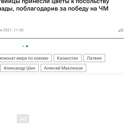
твийцы принесли цветы к посольству
нады, поблагодарив за победу на ЧМ
я 2021, 11:50
мпионат мира по хоккею
Казахстан
Латвия
Александр Шин
Алексей Маклюков