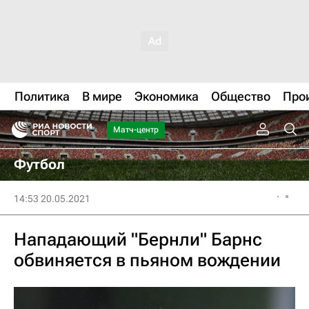
Политика
В мире
Экономика
Общество
Про
Матч-центр
Футбол
14:53 20.05.2021
Нападающий "Бернли" Барнс
обвиняется в пьяном вождении