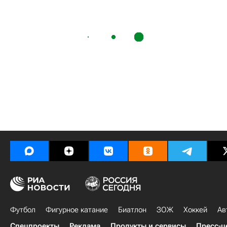
Футбол
Фигурное катание
Биатлон
ЗОЖ
Хоккей
Ав
Спецпроекты
Реклама
Продукты и сервисы
Пресс-ц