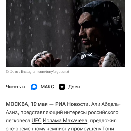
© Фото : Iinstagram.com/tonyfergusonxt
Читать в
МАКС
Дзен
МОСКВА, 19 мая — РИА Новости
. Али Абдель-
Азиз, представляющий интересы российского
легковеса
UFC
Ислама Махачева
, предложил
экс-временному чемпиону промоушену
Тони 