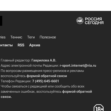
ries
Теннис
Теги
Полезное
нтакты
RSS
Архив
Главный редактор:
Гаврилова А.В.
Адрес электронной почты Редакции:
r-sport.internet@ria.ru
По вопросам размещения пресс-релизов и рекламы
воспользуйтесь
формой обратной связи
Телефон Редакции:
7 (495) 645-6601
Чтобы связаться с редакцией или сообщить обо всех
замеченных ошибках, воспользуйтесь
формой обратной
связи
.