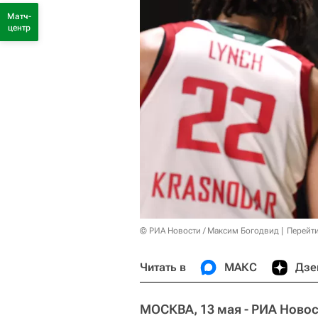
Матч-
центр
© РИА Новости / Максим Богодвид
Перейт
Читать в
МАКС
Дзе
МОСКВА, 13 мая - РИА Новос