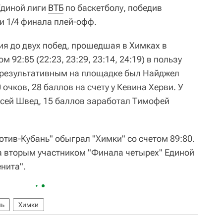
Единой лиги
ВТБ
по баскетболу, победив
ии 1/4 финала плей-офф.
ия до двух побед, прошедшая в Химках в
 92:85 (22:23, 23:29, 23:14, 24:19) в пользу
 результативным на площадке был Найджел
очков, 28 баллов на счету у Кевина Херви. У
ксей Швед, 15 баллов заработал Тимофей
тив-Кубань" обыграл "Химки" со счетом 89:80.
а вторым участником "Финала четырех" Единой
енита".
нь
Химки