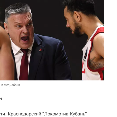
и в медиабанк
н
ти.
Краснодарский "Локомотив-Кубань"