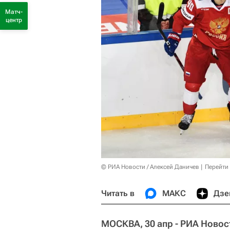
Матч-
центр
© РИА Новости / Алексей Даничев
Перейти
Читать в
МАКС
Дзе
МОСКВА, 30 апр - РИА Новос