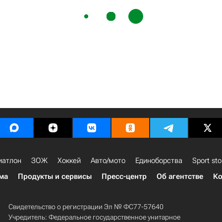
иатлон
ЗОЖ
Хоккей
Авто/мото
Единоборства
Sport sto
ма
Продукты и сервисы
Пресс-центр
Об агентстве
Ко
Свидетельство о регистрации Эл № ФС77-57640
Учредитель: Федеральное государственное унитарное