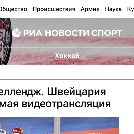
Общество
Происшествия
Армия
Наука
Ку
Хоккей
челлендж. Швейцария
ямая видеотрансляция