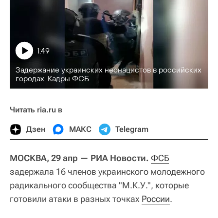
1:49
Задержание украинских неонацистов в российских
городах. Кадры ФСБ
Читать ria.ru в
Дзен
МАКС
Telegram
МОСКВА, 29 апр — РИА Новости.
ФСБ
задержала 16 членов украинского молодежного
радикального сообщества "М.К.У.", которые
готовили атаки в разных точках
России
.