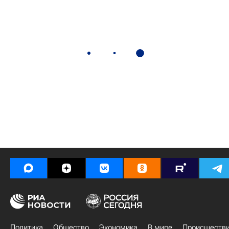
Политика
Общество
Экономика
В мире
Происшеств