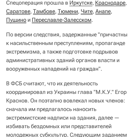
Спецоперация прошла в
Иркутске
,
Краснодаре
,
Саратове
,
Тамбове
,
Тюмени
,
Чите
,
Анапе
,
Пущино
и
Переславле-Залесском
.
По версии следствия, задержанные "причастны
к насильственным преступлениям, пропаганде
экстремизма, а также подготовке подрывов
административных зданий органов власти и
вооруженных нападений на граждан".
В ФСБ считают, что их деятельность
координировал из Украины глава "М.К.У." Егор
Краснов. Он поэтапно вовлекал новых членов:
сначала им предлагалось наносить
экстремистские надписи на здания, далее —
избивать бездомных или представителей
молодежных субкультур. Следующим заданием