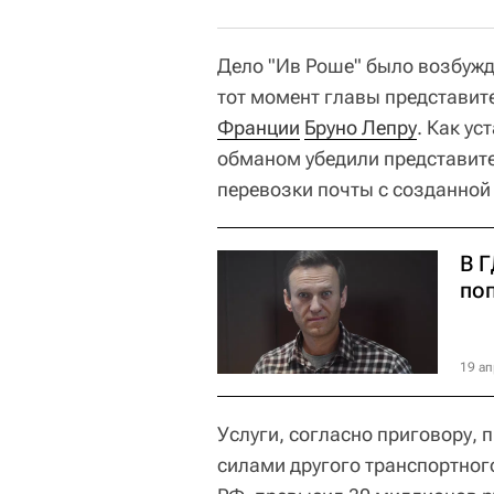
Дело "Ив Роше" было возбуж
тот момент главы представит
Франции
Бруно Лепру
. Как у
обманом убедили представите
перевозки почты с созданной
В 
по
19 ап
Услуги, согласно приговору,
силами другого транспортног