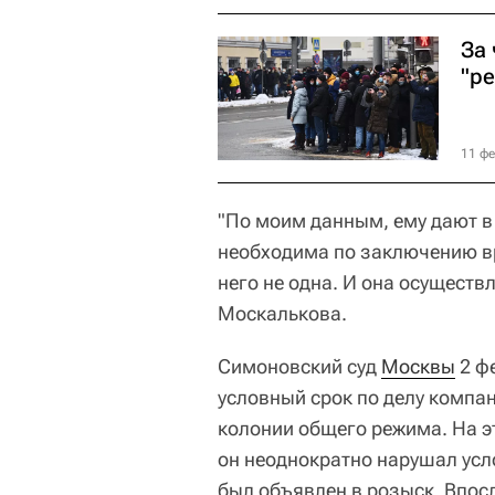
За
"р
11 фе
"По моим данным, ему дают в
необходима по заключению вр
него не одна. И она осуществл
Москалькова.
Симоновский суд
Москвы
2 ф
условный срок по делу компан
колонии общего режима. На 
он неоднократно нарушал усл
был объявлен в розыск. Впос