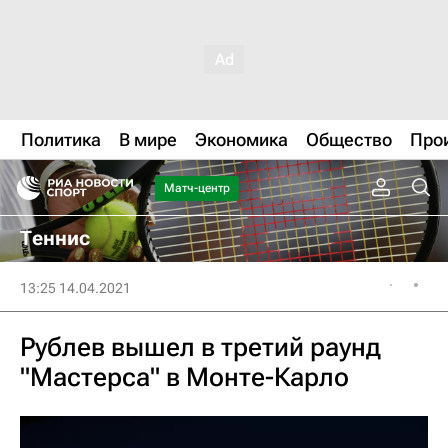
Политика
В мире
Экономика
Общество
Про
Матч-центр
Теннис
13:25 14.04.2021
Рублев вышел в третий раунд
"Мастерса" в Монте-Карло