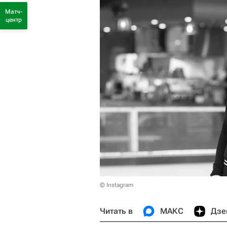
Матч-
центр
© Instagram
Читать в
МАКС
Дзе