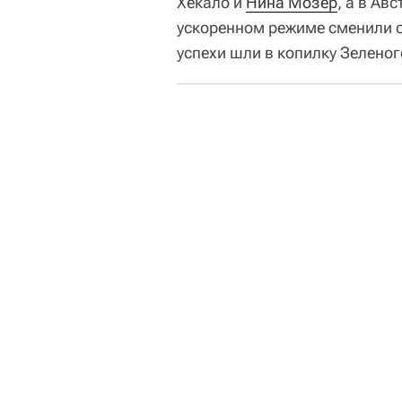
Хекало и
Нина Мозер
, а в Ав
ускоренном режиме сменили с
успехи шли в копилку Зеленог