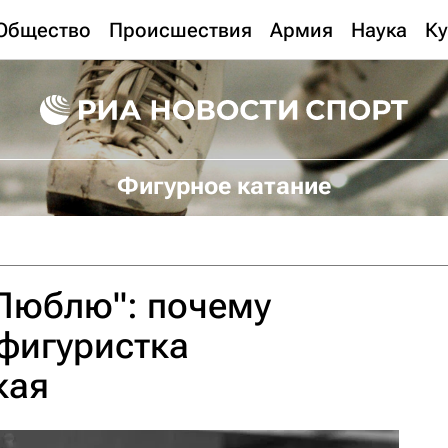
Общество
Происшествия
Армия
Наука
Ку
Фигурное катание
Люблю": почему
фигуристка
кая