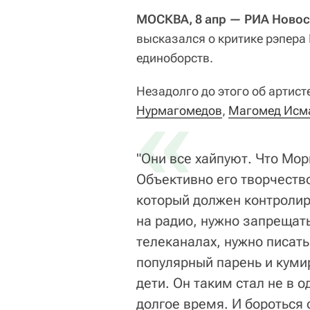
МОСКВА, 8 апр — РИА Новос
высказался о критике рэпер
единоборств.
Незадолго до этого об артис
«
Нурмагомедов
,
Магомед Исм
"Они все хайпуют. Что Морг
Объективно его творчество
который должен контролиро
на радио, нужно запрещать
телеканалах, нужно писать
популярный парень и куми
дети. Он таким стал не в о
долгое время. И бороться 