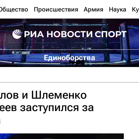
Общество
Происшествия
Армия
Наука
Ку
Единоборства
илов и Шлеменко
еев заступился за
а