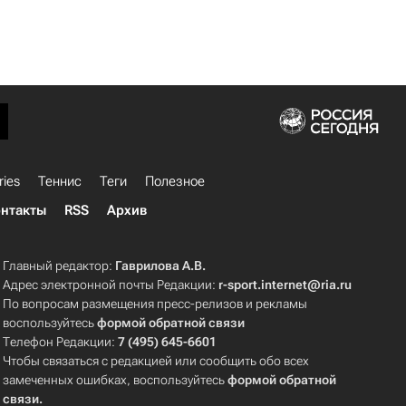
ries
Теннис
Теги
Полезное
нтакты
RSS
Архив
Главный редактор:
Гаврилова А.В.
Адрес электронной почты Редакции:
r-sport.internet@ria.ru
По вопросам размещения пресс-релизов и рекламы
воспользуйтесь
формой обратной связи
Телефон Редакции:
7 (495) 645-6601
Чтобы связаться с редакцией или сообщить обо всех
замеченных ошибках, воспользуйтесь
формой обратной
связи
.