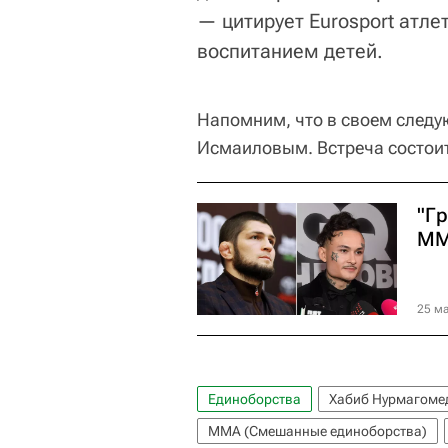
— цитирует Eurosport атл
воспитанием детей.
Напомним, что в своем след
Исмаиловым. Встреча состоит
"Гр
ММ
25 ма
Единоборства
Хабиб Нурмагоме
ММА (Смешанные единоборства)