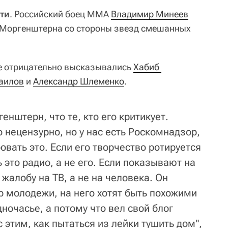
ти
. Российский боец ММА
Владимир Минеев
а Моргенштерна со стороны звезд смешанных
те отрицательно высказывались
Хабиб 
аилов
и
Александр Шлеменко
.
енштерн, что те, кто его критикует.
 нецензурно, но у нас есть Роскомнадзор,
вать это. Если его творчество ротируется
 это радио, а не его. Если показывают на
 жалобу на ТВ, а не на человека. Он
р молодежи, на него хотят быть похожими
дночасье, а потому что вел свой блог
с этим, как пытаться из лейки тушить дом",