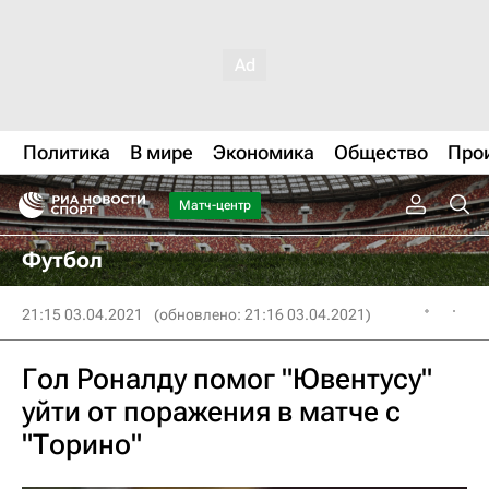
Политика
В мире
Экономика
Общество
Про
Матч-центр
Футбол
21:15 03.04.2021
(обновлено: 21:16 03.04.2021)
Гол Роналду помог "Ювентусу"
уйти от поражения в матче с
"Торино"