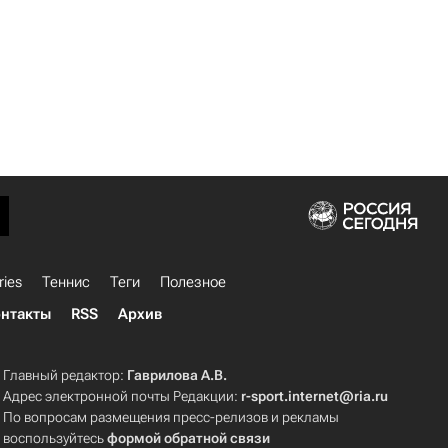
ries
Теннис
Теги
Полезное
нтакты
RSS
Архив
Главный редактор:
Гаврилова А.В.
Адрес электронной почты Редакции:
r-sport.internet@ria.ru
По вопросам размещения пресс-релизов и рекламы
воспользуйтесь
формой обратной связи