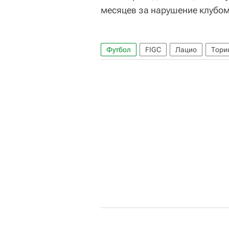
месяцев за нарушение клубом
Футбол
FIGC
Лацио
Тори