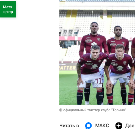
Матч-
центр
© официальный твиттер клуба "Торино"
Читать в
МАКС
Дзе