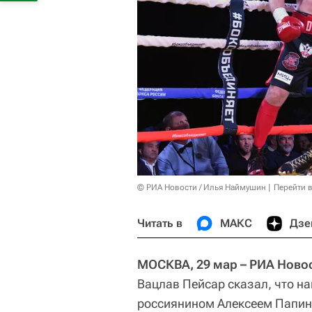
© РИА Новости / Илья Наймушин
Перейти 
Читать в
МАКС
Дзе
МОСКВА, 29 мар – РИА Новос
Вацлав Пейсар сказал, что н
россиянином Алексеем Папины