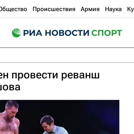
Общество
Происшествия
Армия
Наука
Ку
ен провести реванш
шова