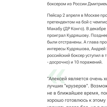
боксером из России Дмитрие
Пейсар 2 апреля в Москве пр
претендентом на бой с чемпи
Макабу (ДР Конго). В декабр
проиграл Кудряшову. Позднее
были отстранены. А глава пр
интересы Кудряшова, Андрей 
российский боксер уступил в 
«
- досрочно) и 10 поражений.
"Алексей является очень х
лучших "крузеров". Возмож
не в ближайшее время, пос
хорошо готовлюсь к этому 