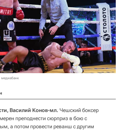
в медиабанк
н
ти, Василий Конов-мл.
Чешский боксер
амерен преподнести сюрприз в бою с
м, а потом провести реванш с другим