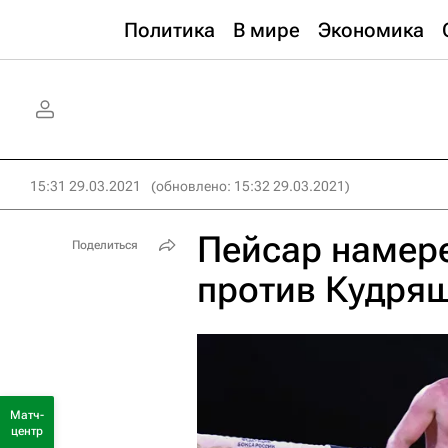
Политика
В мире
Экономика
15:31 29.03.2021
(обновлено: 15:32 29.03.2021)
Пейсар намер
Поделиться
против Кудря
Матч-
центр