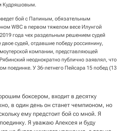
м Кудряшовым.
оведет бой с Папиным, обязательным
оном WBC в первом тяжелом весе Илунгой
е 2019 года чех раздельным решением судей
 двое судей, отдавшие победу россиянину,
омоутерской компании, представляющей
Рябинский неоднократно публично заявлял, что
том поединке. У 36-летнего Пейсара 15 побед (13
орошим боксером, входит в десятку
но, в один день он станет чемпионом, но
кольку ему предстоит бой со мной. Я
поединку. Я уважаю Алексея и буду