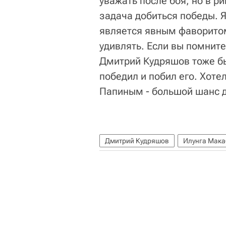
уважать после боя, но в ри
задача добиться победы. Я
является явным фаворитом
удивлять. Если вы помните
Дмитрий Кудряшов тоже бы
победил и побил его. Хоте
Папиным - большой шанс д
Дмитрий Кудряшов
Илунга Мака