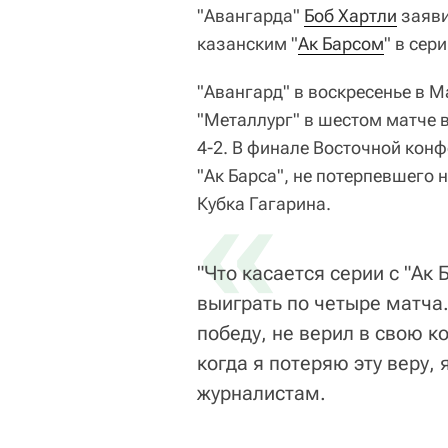
"Авангарда"
Боб Хартли
заяви
казанским "
Ак Барсом
" в сер
"Авангард" в воскресенье в М
"Металлург" в шестом матче 
4-2. В финале Восточной кон
"Ак Барса", не потерпевшего
«
Кубка Гагарина.
"Что касается серии с "Ак
выиграть по четыре матча.
победу, не верил в свою ко
когда я потеряю эту веру, 
журналистам.