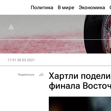
Политика
В мире
Экономика
17:51 28.03.2021
Хартли подел
Поделиться
финала Восто