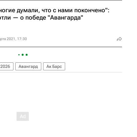
огие думали, что с нами покончено":
ртли — о победе "Авангарда"
рта 2021, 17:30
-2026
Авангард
Ак Барс