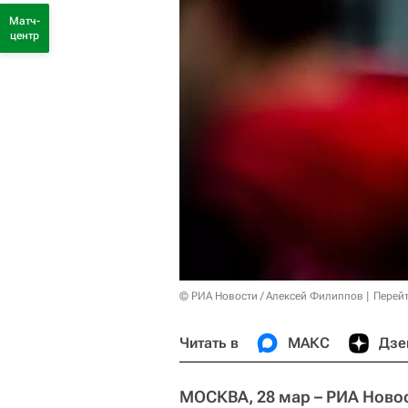
Матч-
центр
© РИА Новости / Алексей Филиппов
Перейт
Читать в
МАКС
Дзе
МОСКВА, 28 мар – РИА Новос