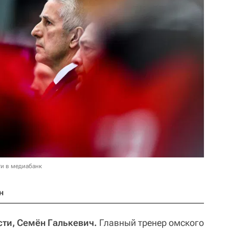
и в медиабанк
н
ти, Семён Галькевич.
Главный тренер омского