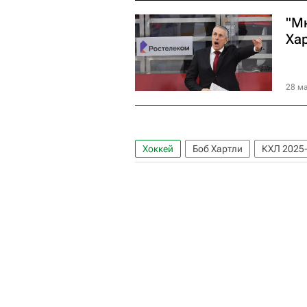
"Мн
Ха
28 ма
Хоккей
Боб Хартли
КХЛ 2025