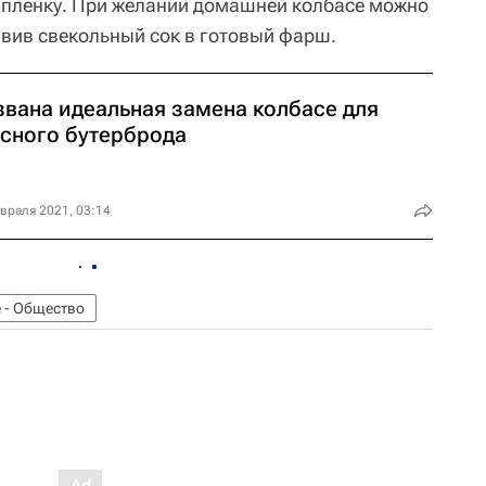
в пленку. При желании домашней колбасе можно
авив свекольный сок в готовый фарш.
звана идеальная замена колбасе для
усного бутерброда
враля 2021, 03:14
 - Общество