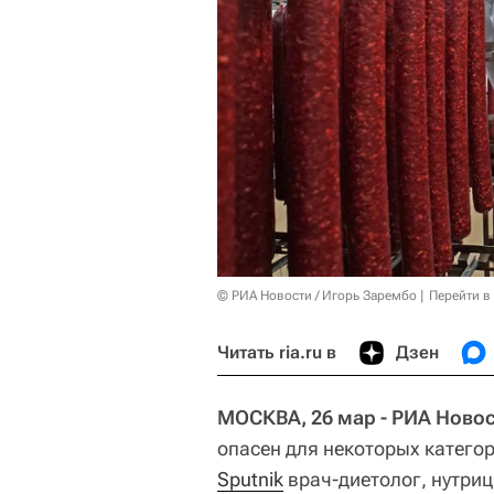
© РИА Новости / Игорь Зарембо
Перейти в
Читать ria.ru в
Дзен
МОСКВА, 26 мар - РИА Новос
опасен для некоторых катего
Sputnik
врач-диетолог, нутри