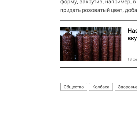
форму, закрутив, например, 
придать розоватый цвет, доб
На
вк
18 фе
Общество
Колбаса
Здоровье