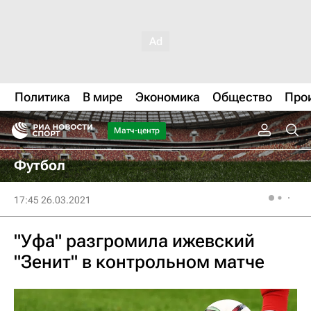
Политика
В мире
Экономика
Общество
Про
Матч-центр
Футбол
17:45 26.03.2021
"Уфа" разгромила ижевский
"Зенит" в контрольном матче