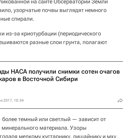
бликованной на сайте Обсерватории Земли
равило, узорчатые почвы выглядят немного
пные спирали.
хи из-за криотурбации (периодического
ешиваются разные слои грунта, полагают
нды НАСА получили снимки сотен очагов
жаров в Восточной Сибири
я 2017, 10:34
 более темный или светлый — зависит от
и минерального материала. Узоры
годаря мелкому кустарнику, лишайнику и мху.