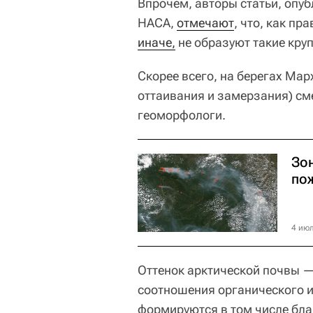
Впрочем, авторы статьи, опу
НАСА,
отмечают
, что, как п
иначе,
не образуют такие кру
Скорее всего, на берегах Мар
оттаивания и замерзания) см
геоморфологи.
Зо
по
4 июл
Оттенок арктической почвы —
соотношения органического 
формируются в том числе бла