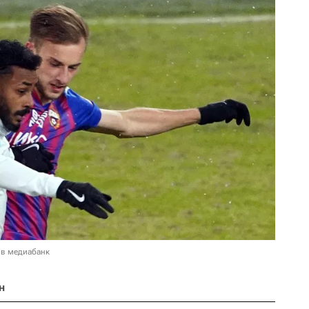
 в медиабанк
н