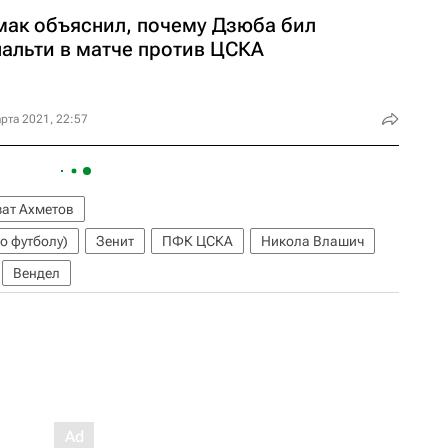
мак объяснил, почему Дзюба бил
нальти в матче против ЦСКА
рта 2021, 22:57
ат Ахметов
о футболу)
Зенит
ПФК ЦСКА
Никола Влашич
Вендел