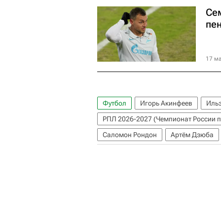
Се
пе
17 ма
Футбол
Игорь Акинфеев
Ильз
РПЛ 2026-2027 (Чемпионат России п
Саломон Рондон
Артём Дзюба