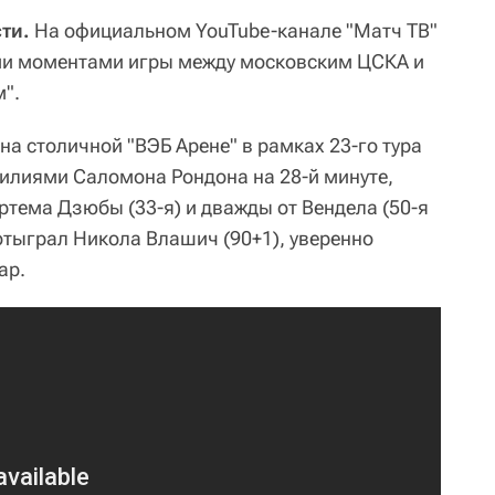
ти.
На официальном YouTube-канале "Матч ТВ"
ми моментами игры между московским ЦСКА и
м".
на столичной "ВЭБ Арене" в рамках 23-го тура
силиями Саломона Рондона на 28-й минуте,
ртема Дзюбы (33-я) и дважды от Вендела (50-я
 отыграл Никола Влашич (90+1), уверенно
ар.