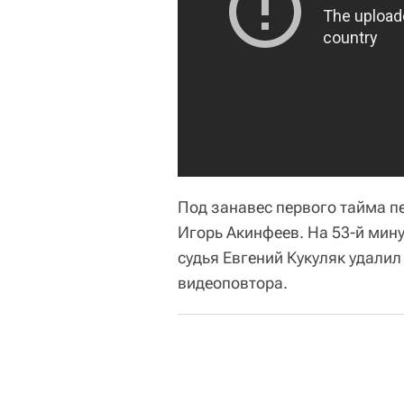
Под занавес первого тайма п
Игорь Акинфеев. На 53-й мин
судья Евгений Кукуляк удали
видеоповтора.