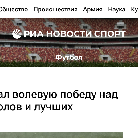
Общество
Происшествия
Армия
Наука
Ку
Футбол
ал волевую победу над
олов и лучших