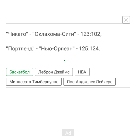
"Чикаго" - "Оклахома-Сити" - 123:102,
"Портленд" - "Нью-Орлеан" - 125:124.
Баскетбол
Леброн Джеймс
НБА
Миннесота Тимбервулвс
Лос-Анджелес Лейкерс