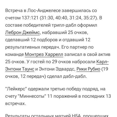
Встреча в Лос-Анджелесе завершилась со
счетом 137:121 (31:30, 40:40, 31:24, 35:27). В
составе победителей трипл-дабл оформил
Леброн Джеймс
, набравший 25 очков,
сделавший 12 подборов и отдавший 12
результативных передач. Его партнер по
команде
Монтрез Харрелл
записал в свой актив
25 очков. У гостей по 29 очков набросали
Карл-
Энтони Таунс
и Энтони Эдвардс,
Рики Рубио
(19
очков, 12 передач) сделал дабл-дабл.
"Лейкерс" одержали третью победу подряд, на
счету "Миннесоты" 11 поражений в последних 13
встречах.
Результаты остальных матчей НБА, прошедших