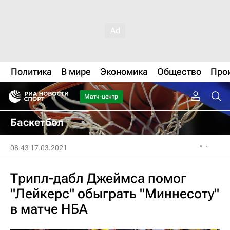
Политика
В мире
Экономика
Общество
Про
Матч-центр
Баскетбол
08:43 17.03.2021
Трипл-дабл Джеймса помог
"Лейкерс" обыграть "Миннесоту"
в матче НБА