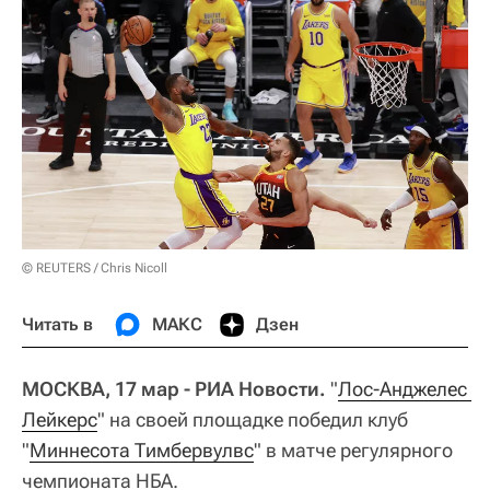
© REUTERS / Chris Nicoll
Читать в
МАКС
Дзен
МОСКВА, 17 мар - РИА Новости.
"
Лос-Анджелес 
Лейкерс
" на своей площадке победил клуб
"
Миннесота Тимбервулвс
" в матче регулярного
чемпионата НБА.