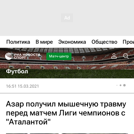
Политика
В мире
Экономика
Общество
Про
Матч-центр
Футбол
16:51 15.03.2021
Азар получил мышечную травму
перед матчем Лиги чемпионов с
"Аталантой"