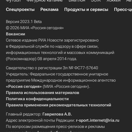
Футбол
Фигурное катание
Биатлон
ЗОЖ
Хоккей
Ав
Спецпроекты
Реклама
Продукты и сервисы
Пресс-ц
Версия 2023.1 Beta
© 2026 МИА «Россия сегодня»
Вакансии
Сетевое издание РИА Новости зарегистрировано
в Федеральной службе по надзору в сфере связи,
информационных технологий и массовых коммуникаций
(Роскомнадзор) 08 апреля 2014 года.
Свидетельство о регистрации Эл № ФС77-57640
Учредитель: Федеральное государственное унитарное
предприятие Международное информационное агентство
«Россия сегодня»
(МИА «Россия сегодня»).
Правила использования материалов
Политика конфиденциальности
Правила применения рекомендательных технологий
Главный редактор:
Гаврилова А.В.
Адрес электронной почты Редакции:
r-sport.internet@ria.ru
По вопросам размещения пресс-релизов и рекламы