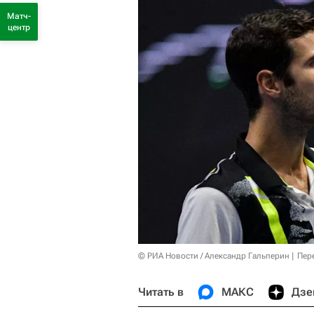
Матч-
центр
© РИА Новости / Александр Гальперин
Пер
Читать в
МАКС
Дзе