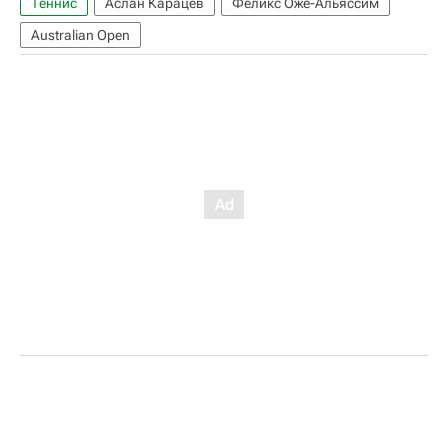
Теннис
Аслан Карацев
Феликс Оже-Альяссим
Australian Open