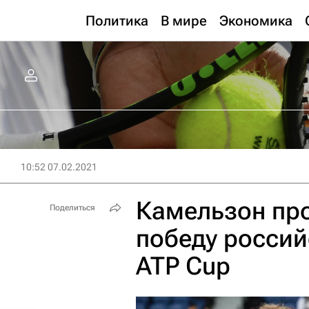
Политика
В мире
Экономика
10:52 07.02.2021
Камельзон пр
Поделиться
победу россий
ATP Cup