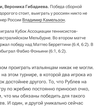
и, Вероника Гибадиева.
Победа сборной
дорогого стоит, выиграть у россиян никто не
енер России
Владимир Камельзон
.
ыиграла Кубок Ассоциации теннисистов-
австралийском Мельбурне. Во втором матче
ржал победу над Маттео Берреттини (6:4, 6:2). В
быграл Фабио Фоньини (6:1, 6:2).
вом проиграть итальянцам никак не могли.
на этом турнире, в которой два игрока из
ок достойнее другого. То, что Рублев на
гру по жребию постоянно приносил очко,
, что мы обязаны победить для такого
ев. И один, и другой уникально сейчас