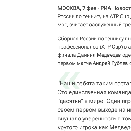
МОСКВА, 7 фев - РИА Новост
России по теннису на АТР Cup 
мог, считает заслуженный тр
Сборная России по теннису в
профессионалов (АТР Cup) в 
финала
«
Даниил Медведев
оде
первом матче
Андрей Рублев
о
"Наши ребята таким соста
Это единственная команда 
"десятки" в мире. Один игр
своем первом выходе на и
внушало уверенность в том
крутого игрока как Медвед