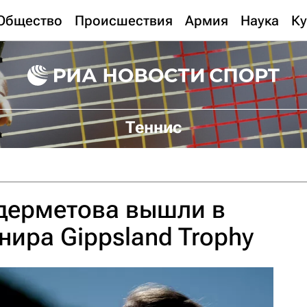
Общество
Происшествия
Армия
Наука
Ку
Теннис
удерметова вышли в
нира Gippsland Trophy