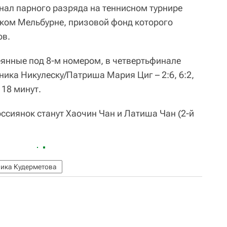
ал парного разряда на теннисном турнире
йском Мельбурне, призовой фонд которого
ов.
еянные под 8-м номером, в четвертьфинале
ика Никулеску/Патриша Мария Циг – 2:6, 6:2,
 18 минут.
ссиянок станут Хаочин Чан и Латиша Чан (2-й
ика Кудерметова