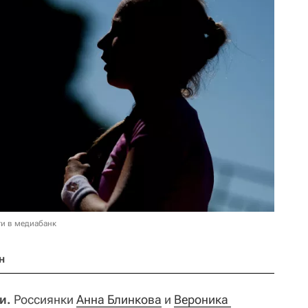
и в медиабанк
н
и.
Россиянки
Анна Блинкова
и
Вероника 