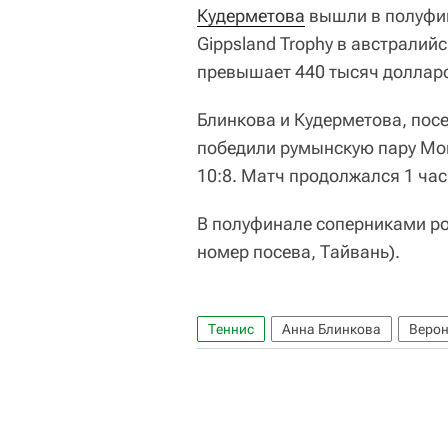
Кудерметова
вышли в полуфин
Gippsland Trophy в австрали
превышает 440 тысяч доллар
Блинкова и Кудерметова, пос
победили румынскую пару Мон
10:8. Матч продолжался 1 час
В полуфинале соперниками ро
номер посева, Тайвань).
Теннис
Анна Блинкова
Верон