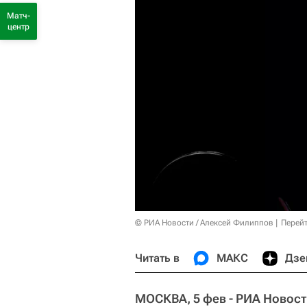
Матч-
центр
© РИА Новости / Алексей Филиппов
Перейт
Читать в
МАКС
Дзе
МОСКВА, 5 фев - РИА Новост