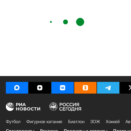
Футбол
Фигурное катание
Биатлон
ЗОЖ
Хоккей
Ав