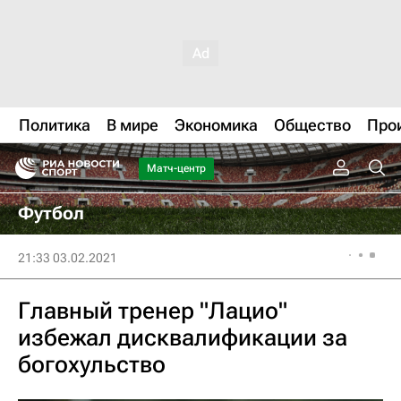
Политика
В мире
Экономика
Общество
Про
Матч-центр
Футбол
21:33 03.02.2021
Главный тренер "Лацио"
избежал дисквалификации за
богохульство