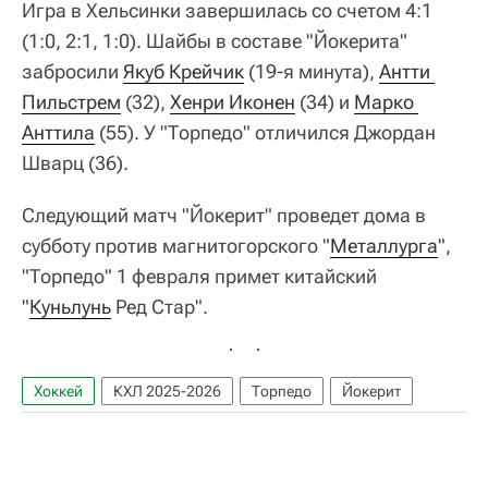
Игра в Хельсинки завершилась со счетом 4:1
(1:0, 2:1, 1:0). Шайбы в составе "Йокерита"
забросили
Якуб Крейчик
(19-я минута),
Антти 
Пильстрем
(32),
Хенри Иконен
(34) и
Марко 
Анттила
(55). У "Торпедо" отличился Джордан
Шварц (36).
Следующий матч "Йокерит" проведет дома в
субботу против магнитогорского "
Металлурга
",
"Торпедо" 1 февраля примет китайский
"
Куньлунь
Ред Стар".
Хоккей
КХЛ 2025-2026
Торпедо
Йокерит