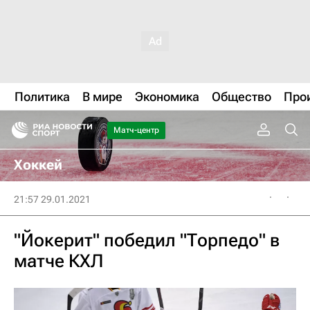
Политика
В мире
Экономика
Общество
Про
Матч-центр
Хоккей
21:57 29.01.2021
"Йокерит" победил "Торпедо" в
матче КХЛ