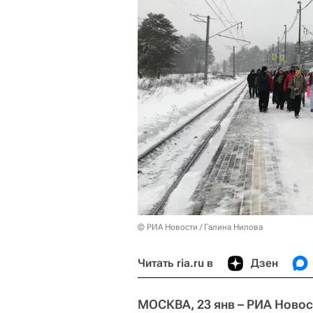
© РИА Новости / Галина Нилова
Читать ria.ru в
Дзен
МОСКВА, 23 янв – РИА Новос