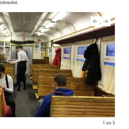
есеньям.
1 из 3