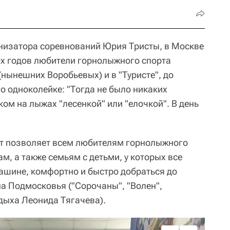
низатора соревнований Юрия Тристы, в Москве
0-х годов любители горнолыжного спорта
(нынешних Воробьевых) и в "Туристе", до
о одноколейке: "Тогда не было никаких
ом на лыжах "лесенкой" или "елочкой". В день
т позволяет всем любителям горнолыжного
ам, а также семьям с детьми, у которых все
ашине, комфортно и быстро добраться до
а Подмосковья ("Сорочаны", "Волен",
дыха Леонида Тягачева).