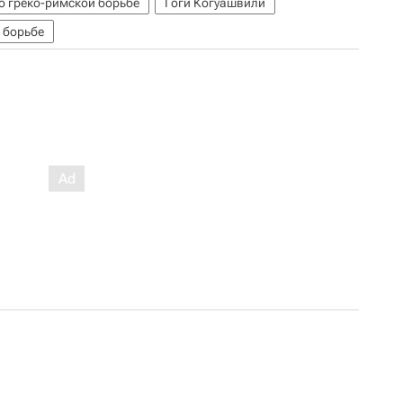
о греко-римской борьбе
Гоги Когуашвили
 борьбе