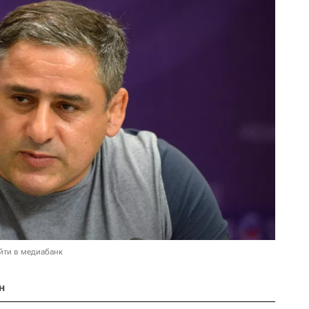
йти в медиабанк
н