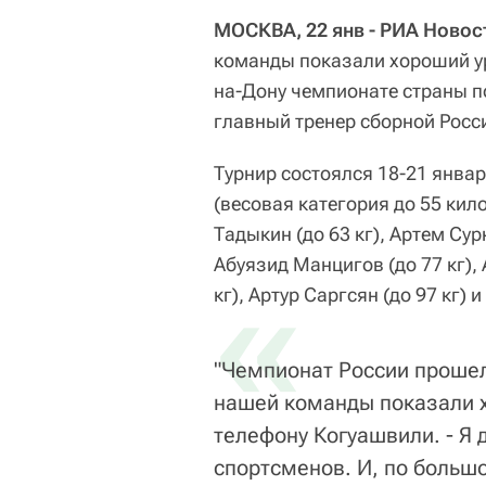
МОСКВА, 22 янв - РИА Новост
команды показали хороший у
на-Дону чемпионате страны п
главный тренер сборной Росс
Турнир состоялся 18-21 янва
(весовая категория до 55 кило
Тадыкин (до 63 кг), Артем Сурк
Абуязид Манцигов (до 77 кг), 
«
кг), Артур Саргсян (до 97 кг) 
"Чемпионат России прошел
нашей команды показали х
телефону Когуашвили. - Я
спортсменов. И, по большо