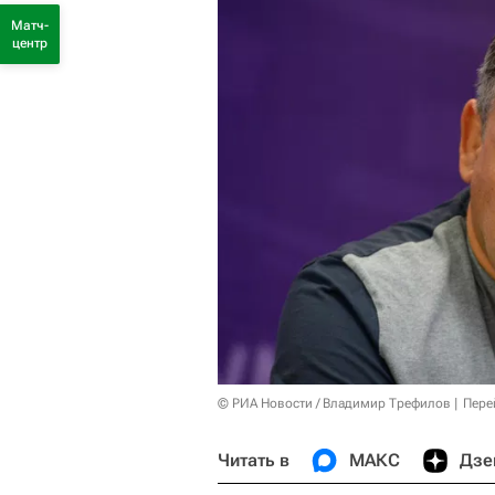
Матч-
центр
© РИА Новости / Владимир Трефилов
Пере
Читать в
МАКС
Дзе