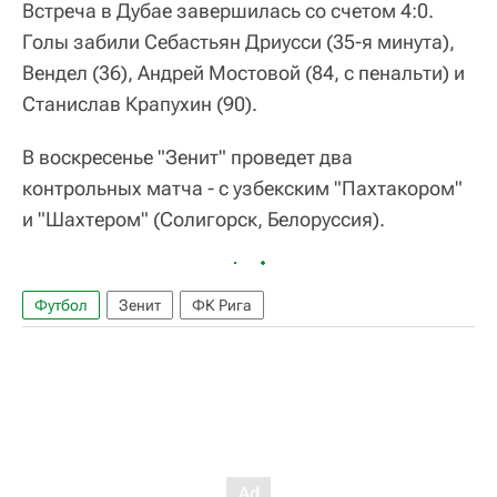
Встреча в Дубае завершилась со счетом 4:0.
Голы забили Себастьян Дриусси (35-я минута),
Вендел (36), Андрей Мостовой (84, с пенальти) и
Станислав Крапухин (90).
В воскресенье "Зенит" проведет два
контрольных матча - с узбекским "Пахтакором"
и "Шахтером" (Солигорск, Белоруссия).
Футбол
Зенит
ФК Рига