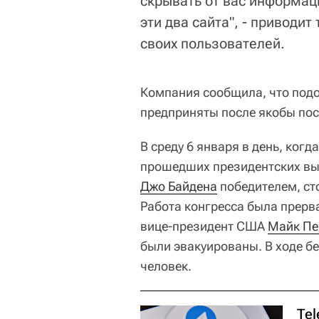
скрывать от вас информа
эти два сайта", - приводи
своих пользователей.
Компания сообщила, что подо
предприняты после якобы пос
В среду 6 января в день, когд
прошедших президентских вы
Джо Байдена
победителем, ст
Работа конгресса была прерва
вице-президент США
Майк Пе
были эвакуированы. В ходе б
человек.
Te