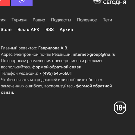
гия
Туризм
Радио
Подкасты
Полезное
Теги
uStore
Ria.ru APK
RSS
Архив
Главный редактор:
Гаврилова А.В.
Адрес электронной почты Редакции:
internet-group@ria.ru
По вопросам размещения пресс-релизов и рекламы
воспользуйтесь
формой обратной связи
Телефон Редакции:
7 (495) 645-6601
Чтобы связаться с редакцией или сообщить обо всех
замеченных ошибках, воспользуйтесь
формой обратной
связи
.