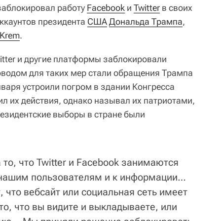
аблокировал работу
Facebook
и
Twitter
в своих
аккаунтов президента
США
Дональда Трампа
,
Krem
.
witter и другие платформы заблокировали
оводом для таких мер стали обращения Трампа
нваря устроили погром в здании Конгресса
ил их действия, однако называл их патриотами,
резидентские выборы в стране были
то, что Twitter и Facebook занимаются
 нашим пользователям и к информации…
 что вебсайт или социальная сеть имеет
то, что вы видите и выкладываете, или