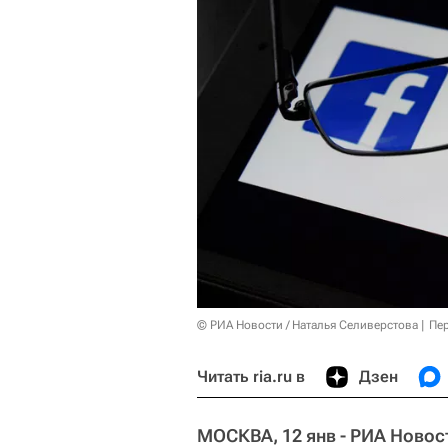
© РИА Новости / Наталья Селиверстова
Пер
Читать ria.ru в
Дзен
МОСКВА, 12 янв - РИА Новос