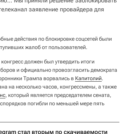
цию… Мы приняли решение заблокировать
т телеканал заявление провайдера для
бные действия по блокировке соцсетей были
тупивших жалоб от пользователей.
а конгресс должен был утвердить итоги
боров и официально провозгласить демократа
оронники Трампа ворвались в
Капитолий
.
на на несколько часов, конгрессмены, а также
нс
, который является председателем сената,
еспорядков погибли по меньшей мере пять
legram стал вторым по скачиваемости