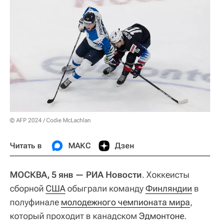
© AFP 2024 / Codie McLachlan
Читать в
МАКС
Дзен
МОСКВА, 5 янв — РИА Новости
. Хоккеисты
сборной
США
обыграли команду
Финляндии
в
полуфинале
молодежного чемпионата мира
,
который проходит в канадском
Эдмонтоне
.