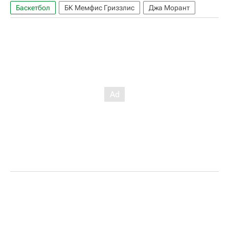
Баскетбол
БК Мемфис Гриззлис
Джа Морант