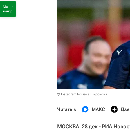
Матч-
центр
© Instagram Романа Широкова
Читать в
МАКС
Дзе
МОСКВА, 28 дек - РИА Новос