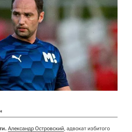
н
ти.
Александр Островский
, адвокат избитого