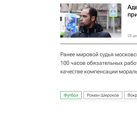
Ад
пр
28 де
Ранее мировой судья москов
100 часов обязательных работ
качестве компенсации морал
Футбол
Роман Широков
Вокр