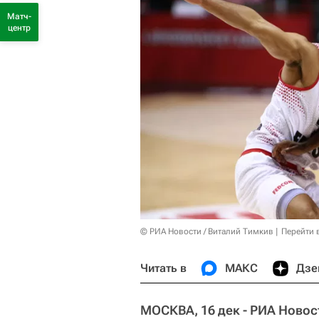
Матч-
центр
© РИА Новости / Виталий Тимкив
Перейти 
Читать в
МАКС
Дзе
МОСКВА, 16 дек - РИА Новос