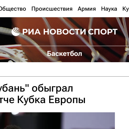
Общество
Происшествия
Армия
Наука
Ку
Баскетбол
убань" обыграл
тче Кубка Европы