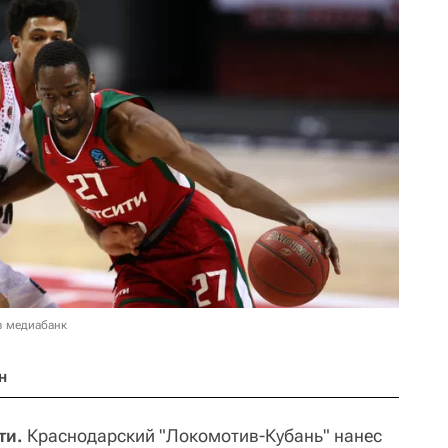
в медиабанк
н
ти.
Краснодарский "Локомотив-Кубань" нанес