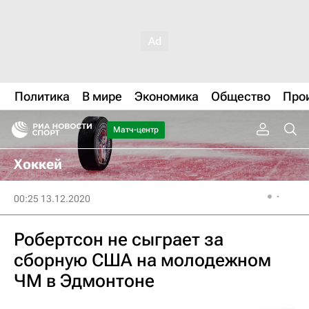
Политика
В мире
Экономика
Общество
Про
Матч-центр
Хоккей
00:25 13.12.2020
Робертсон не сыграет за
сборную США на молодежном
ЧМ в Эдмонтоне