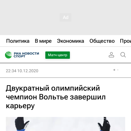
Политика
В мире
Экономика
Общество
Про
Матч-центр
22:34 10.12.2020
Двукратный олимпийский
чемпион Вольтье завершил
карьеру