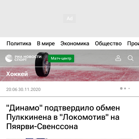
Политика
В мире
Экономика
Общество
Про
Матч-центр
Хоккей
20:06 30.11.2020
"Динамо" подтвердило обмен
Пулккинена в "Локомотив" на
Пяярви-Свенссона