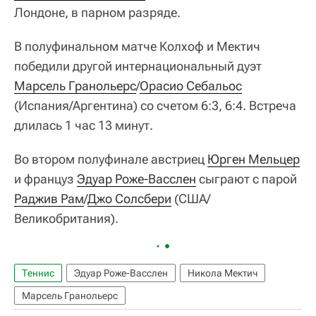
Лондоне, в парном разряде.
В полуфинальном матче Колхоф и Мектич
победили другой интернациональный дуэт
Марсель Гранольерс
/
Орасио Себальос
(Испания/Аргентина) со счетом 6:3, 6:4. Встреча
длилась 1 час 13 минут.
Во втором полуфинале австриец
Юрген Мельцер
и француз
Эдуар Роже-Васслен
сыграют с парой
Раджив Рам
/
Джо Солсбери
(США/
Великобритания).
Теннис
Эдуар Роже-Васслен
Никола Мектич
Марсель Гранольерс