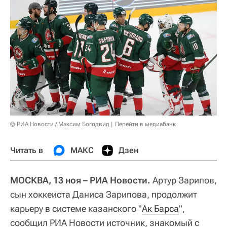
© РИА Новости / Максим Богодвид
Перейти в медиабанк
Читать в
МАКС
Дзен
МОСКВА, 13 ноя – РИА Новости.
Артур Зарипов,
сын хоккеиста Даниса Зарипова, продолжит
карьеру в системе казанского "
Ак Барса
",
сообщил РИА Новости источник, знакомый с