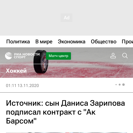
Политика
В мире
Экономика
Общество
Про
Матч-центр
Хоккей
01:11 13.11.2020
Источник: сын Даниса Зарипова
подписал контракт с "Ак
Барсом"