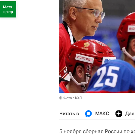
Матч-
центр
© Фото : КХЛ
Читать в
МАКС
Дзе
5 ноября сборная России по 