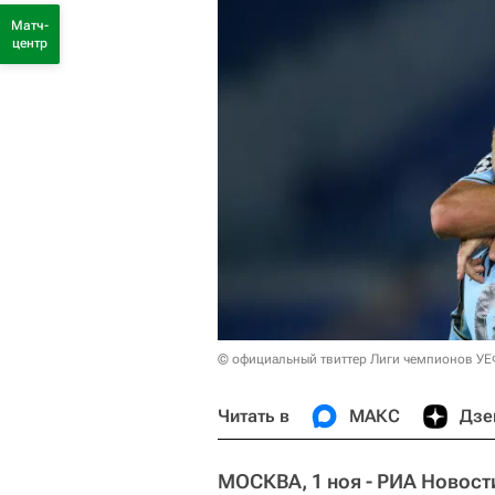
Матч-
центр
© официальный твиттер Лиги чемпионов У
Читать в
МАКС
Дзе
МОСКВА, 1 ноя - РИА Новост