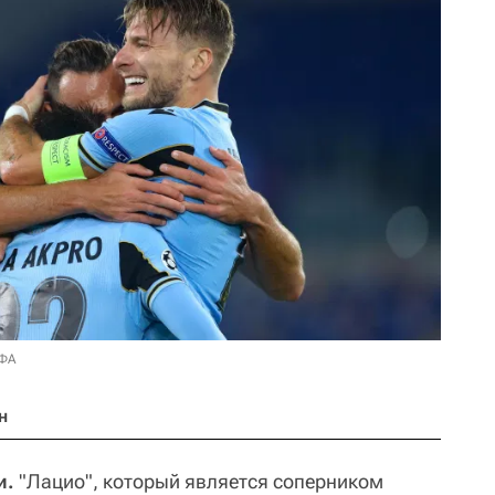
ЕФА
н
и.
"Лацио", который является соперником