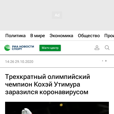
Политика
В мире
Экономика
Общество
Про
Матч-центр
14:26 29.10.2020
Трехкратный олимпийский
чемпион Кохэй Утимура
заразился коронавирусом