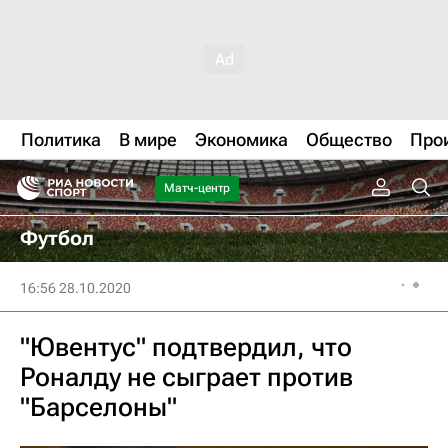
Политика
В мире
Экономика
Общество
Про
Матч-центр
Футбол
16:56 28.10.2020
"Ювентус" подтвердил, что
Роналду не сыграет против
"Барселоны"